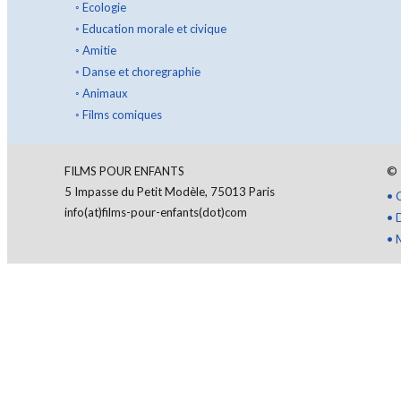
◦
Ecologie
◦
Education morale et civique
◦
Amitie
◦
Danse et choregraphie
◦
Animaux
◦
Films comiques
FILMS POUR ENFANTS
©
5 Impasse du Petit Modèle, 75013 Paris
•
info(at)films-pour-enfants(dot)com
•
•