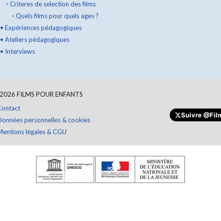
◦
Criteres de selection des films
◦
Quels films pour quels ages ?
•
Expériences pédagogiques
•
Ateliers pédagogiques
•
Interviews
2026
FILMS POUR ENFANTS
Contact
Suivre
@Film
Données personnelles & cookies
Mentions légales & CGU
Faire un don