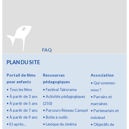
FAQ
PLAN DU SITE
Portail de films
Ressources
Association
pour enfants
pédagogiques
•
Qui sommes-
•
Tous les films
•
Festival Takorama
nous ?
•
À partir de 3 ans
•
Activités pédagogiques
•
Parrains et
•
À partir de 5 ans
(250)
marraines
•
À partir de 7 ans
•
Parcours Réseau Canopé
•
Partenariats et
•
À partir de 9 ans
•
Boîte à outils
mécénat
•
Et après...
•
Lexique du cinéma
•
Objectifs de