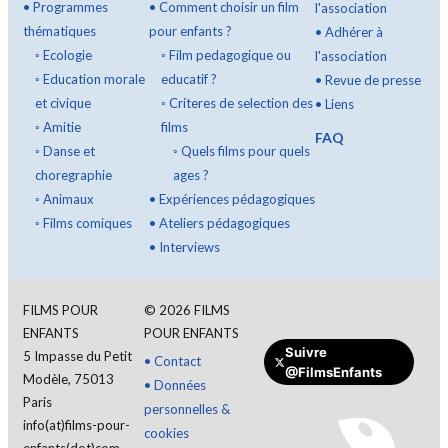
•
Programmes
•
Comment choisir un film
l'association
thématiques
pour enfants ?
•
Adhérer à
◦
Ecologie
◦
Film pedagogique ou
l'association
◦
Education morale
educatif ?
•
Revue de presse
et civique
◦
Criteres de selection des
•
Liens
◦
Amitie
films
FAQ
◦
Danse et
◦
Quels films pour quels
choregraphie
ages ?
◦
Animaux
•
Expériences pédagogiques
◦
Films comiques
•
Ateliers pédagogiques
•
Interviews
FILMS POUR
©
2026
FILMS
ENFANTS
POUR ENFANTS
Faire un don
Suivre
5 Impasse du Petit
•
Contact
@FilmsEnfants
Modèle, 75013
•
Données
Paris
personnelles &
info(at)films-pour-
cookies